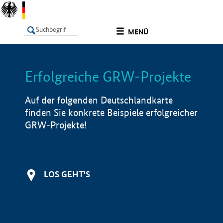
undefined
MENÜ
Erfolgreiche GRW-Projekte
LISTE
Filter
Info
Auf der folgenden Deutschlandkarte
finden Sie konkrete Beispiele erfolgreicher
GRW-Projekte!
LOS GEHT'S