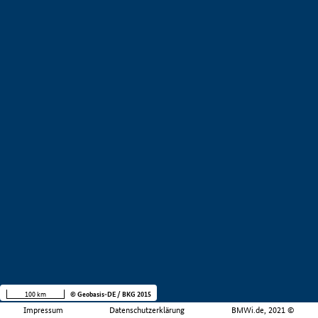
100 km
© Geobasis-DE / BKG 2015
Impressum
Datenschutzerklärung
BMWi.de, 2021 ©