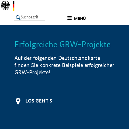
undefined
MENÜ
Erfolgreiche GRW-Projekte
LISTE
Filter
Info
Auf der folgenden Deutschlandkarte
finden Sie konkrete Beispiele erfolgreicher
GRW-Projekte!
LOS GEHT'S