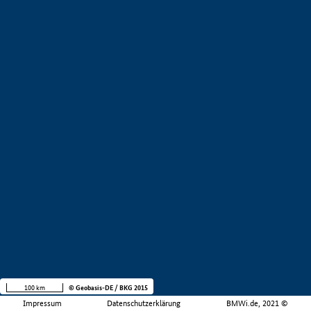
100 km
© Geobasis-DE / BKG 2015
Impressum
Datenschutzerklärung
BMWi.de, 2021 ©