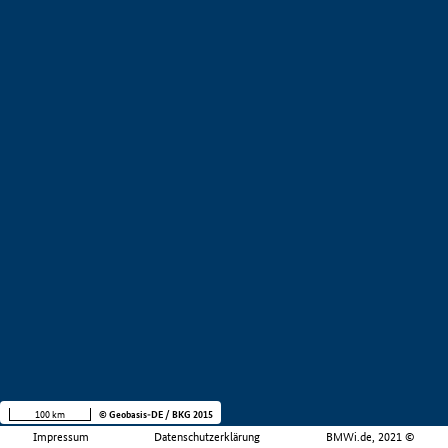
100 km
© Geobasis-DE / BKG 2015
Impressum
Datenschutzerklärung
BMWi.de, 2021 ©