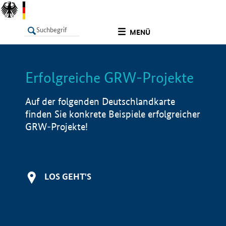
undefined
MENÜ
Erfolgreiche GRW-Projekte
LISTE
Filter
Info
Auf der folgenden Deutschlandkarte
finden Sie konkrete Beispiele erfolgreicher
GRW-Projekte!
LOS GEHT'S