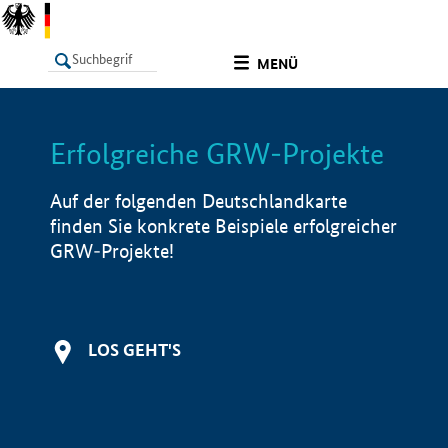
undefined
MENÜ
Erfolgreiche GRW-Projekte
LISTE
Filter
Info
Auf der folgenden Deutschlandkarte
finden Sie konkrete Beispiele erfolgreicher
GRW-Projekte!
LOS GEHT'S