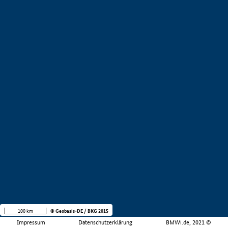
100 km
© Geobasis-DE / BKG 2015
Impressum
Datenschutzerklärung
BMWi.de, 2021 ©