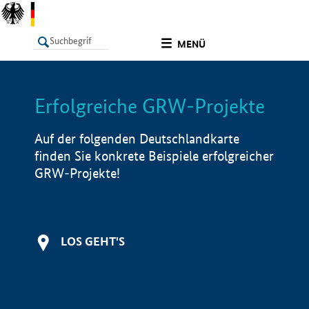
undefined
MENÜ
Erfolgreiche GRW-Projekte
LISTE
Filter
Info
Auf der folgenden Deutschlandkarte
finden Sie konkrete Beispiele erfolgreicher
GRW-Projekte!
LOS GEHT'S