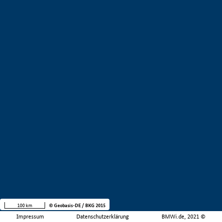
100 km
© Geobasis-DE / BKG 2015
Impressum
Datenschutzerklärung
BMWi.de, 2021 ©