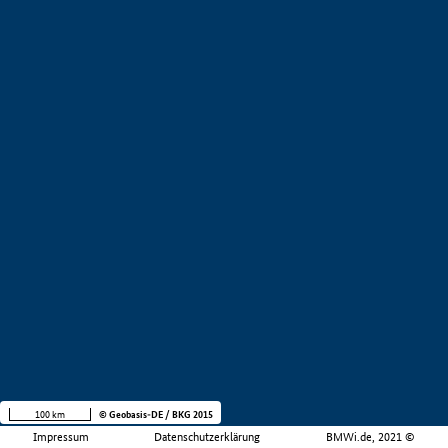
100 km
© Geobasis-DE / BKG 2015
Impressum
Datenschutzerklärung
BMWi.de, 2021 ©