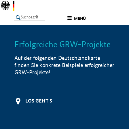
undefined
MENÜ
Erfolgreiche GRW-Projekte
LISTE
Filter
Info
Auf der folgenden Deutschlandkarte
finden Sie konkrete Beispiele erfolgreicher
GRW-Projekte!
LOS GEHT'S