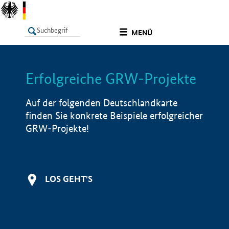
undefined
MENÜ
Erfolgreiche GRW-Projekte
LISTE
Filter
Info
Auf der folgenden Deutschlandkarte
finden Sie konkrete Beispiele erfolgreicher
GRW-Projekte!
LOS GEHT'S