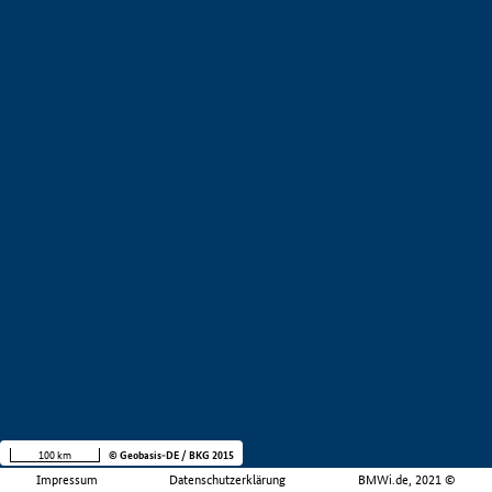
100 km
© Geobasis-DE / BKG 2015
Impressum
Datenschutzerklärung
BMWi.de, 2021 ©