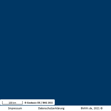
100 km
© Geobasis-DE / BKG 2015
Impressum
Datenschutzerklärung
BMWi.de, 2021 ©