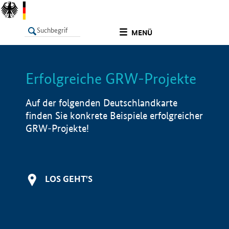
undefined
MENÜ
Erfolgreiche GRW-Projekte
LISTE
Filter
Info
Auf der folgenden Deutschlandkarte
finden Sie konkrete Beispiele erfolgreicher
GRW-Projekte!
LOS GEHT'S