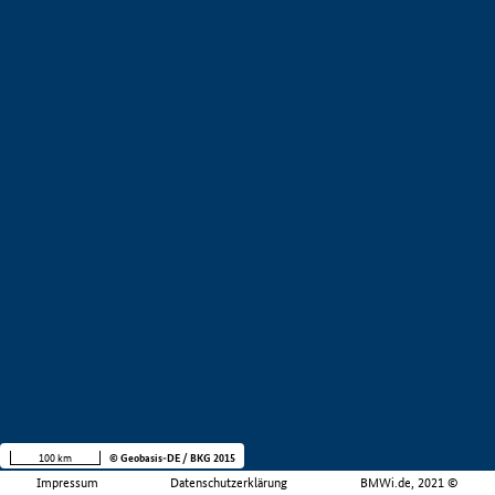
100 km
© Geobasis-DE / BKG 2015
Impressum
Datenschutzerklärung
BMWi.de, 2021 ©