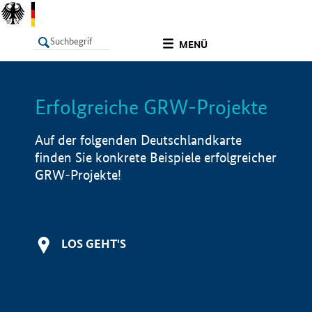
undefined
MENÜ
Erfolgreiche GRW-Projekte
LISTE
Filter
Info
Auf der folgenden Deutschlandkarte
finden Sie konkrete Beispiele erfolgreicher
GRW-Projekte!
LOS GEHT'S