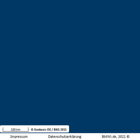
100 km
© Geobasis-DE / BKG 2015
Impressum
Datenschutzerklärung
BMWi.de, 2021 ©