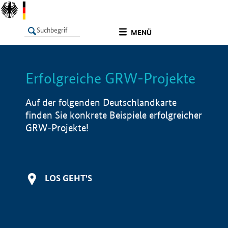
undefined
MENÜ
Erfolgreiche GRW-Projekte
LISTE
Filter
Info
Auf der folgenden Deutschlandkarte
finden Sie konkrete Beispiele erfolgreicher
GRW-Projekte!
LOS GEHT'S