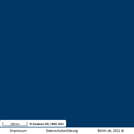
100 km
© Geobasis-DE / BKG 2015
Impressum
Datenschutzerklärung
BMWi.de, 2021 ©