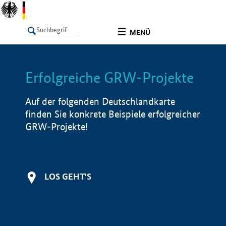
undefined
MENÜ
Erfolgreiche GRW-Projekte
LISTE
Filter
Info
Auf der folgenden Deutschlandkarte
finden Sie konkrete Beispiele erfolgreicher
GRW-Projekte!
LOS GEHT'S