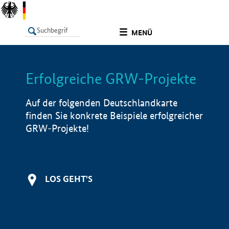
undefined
MENÜ
Erfolgreiche GRW-Projekte
LISTE
Filter
Info
Auf der folgenden Deutschlandkarte
finden Sie konkrete Beispiele erfolgreicher
GRW-Projekte!
LOS GEHT'S