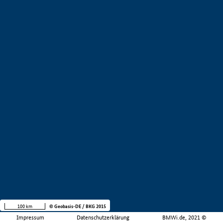
100 km
© Geobasis-DE / BKG 2015
Impressum
Datenschutzerklärung
BMWi.de, 2021 ©