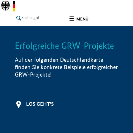
undefined
MENÜ
Erfolgreiche GRW-Projekte
LISTE
Filter
Info
Auf der folgenden Deutschlandkarte
finden Sie konkrete Beispiele erfolgreicher
GRW-Projekte!
LOS GEHT'S