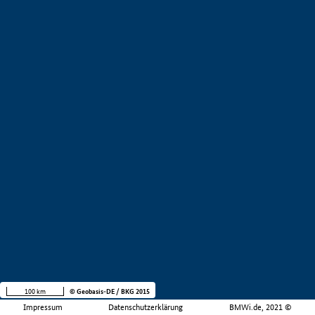
100 km
© Geobasis-DE / BKG 2015
Impressum
Datenschutzerklärung
BMWi.de, 2021 ©