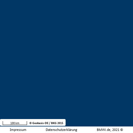
100 km
© Geobasis-DE / BKG 2015
Impressum
Datenschutzerklärung
BMWi.de, 2021 ©