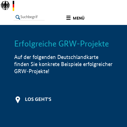
undefined
MENÜ
Erfolgreiche GRW-Projekte
LISTE
Filter
Info
Auf der folgenden Deutschlandkarte
finden Sie konkrete Beispiele erfolgreicher
GRW-Projekte!
LOS GEHT'S