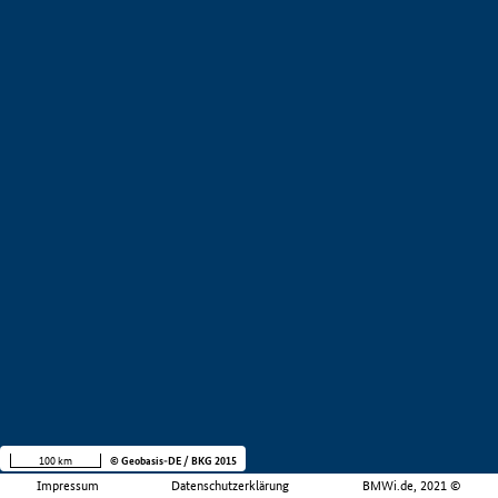
100 km
© Geobasis-DE / BKG 2015
Impressum
Datenschutzerklärung
BMWi.de, 2021 ©