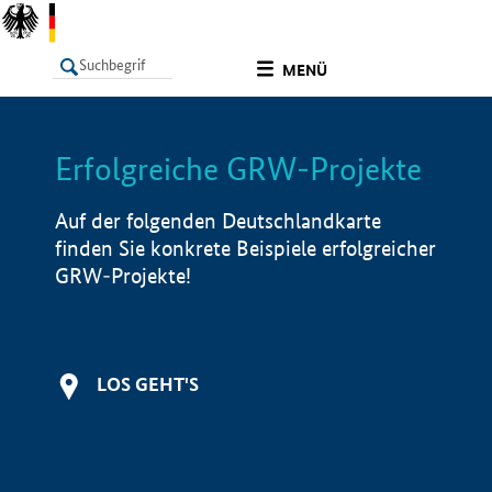
undefined
MENÜ
Erfolgreiche GRW-Projekte
LISTE
Filter
Info
Auf der folgenden Deutschlandkarte
finden Sie konkrete Beispiele erfolgreicher
GRW-Projekte!
LOS GEHT'S