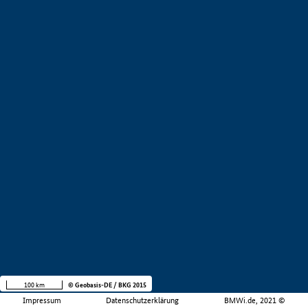
100 km
© Geobasis-DE / BKG 2015
Impressum
Datenschutzerklärung
BMWi.de, 2021 ©