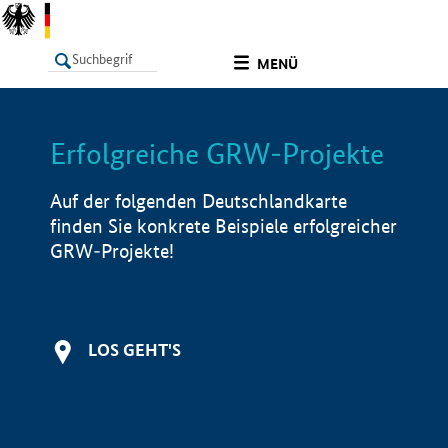
undefined
MENÜ
Erfolgreiche GRW-Projekte
LISTE
Filter
Info
Auf der folgenden Deutschlandkarte
finden Sie konkrete Beispiele erfolgreicher
GRW-Projekte!
LOS GEHT'S