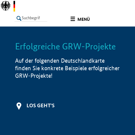
undefined
MENÜ
Erfolgreiche GRW-Projekte
LISTE
Filter
Info
Auf der folgenden Deutschlandkarte
finden Sie konkrete Beispiele erfolgreicher
GRW-Projekte!
LOS GEHT'S