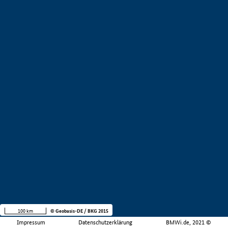
100 km
© Geobasis-DE / BKG 2015
Impressum
Datenschutzerklärung
BMWi.de, 2021 ©