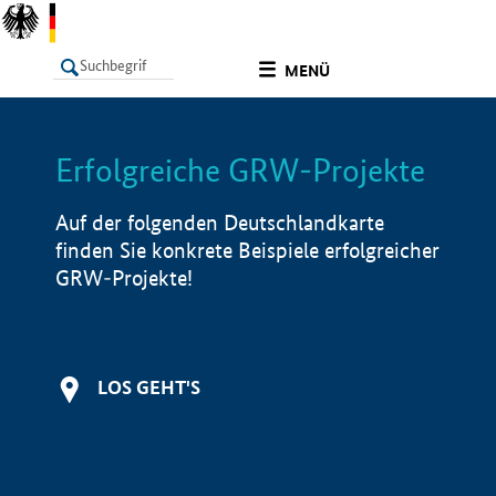
undefined
MENÜ
Erfolgreiche GRW-Projekte
LISTE
Filter
Info
Auf der folgenden Deutschlandkarte
finden Sie konkrete Beispiele erfolgreicher
GRW-Projekte!
LOS GEHT'S