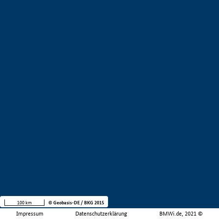
100 km
© Geobasis-DE / BKG 2015
Impressum
Datenschutzerklärung
BMWi.de, 2021 ©