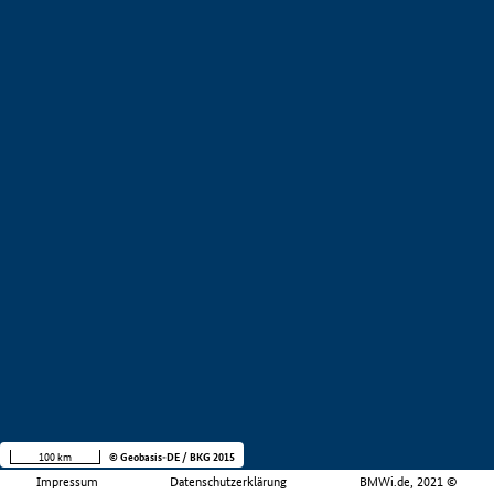
100 km
© Geobasis-DE / BKG 2015
Impressum
Datenschutzerklärung
BMWi.de, 2021 ©