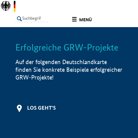
undefined
MENÜ
Erfolgreiche GRW-Projekte
LISTE
Filter
Info
Auf der folgenden Deutschlandkarte
finden Sie konkrete Beispiele erfolgreicher
GRW-Projekte!
LOS GEHT'S