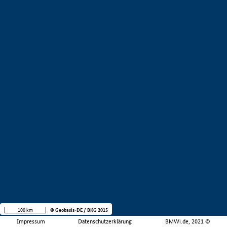
100 km
© Geobasis-DE / BKG 2015
Impressum
Datenschutzerklärung
BMWi.de, 2021 ©