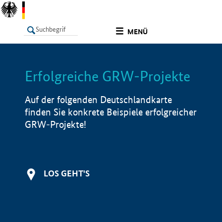
undefined
MENÜ
Erfolgreiche GRW-Projekte
LISTE
Filter
Info
Auf der folgenden Deutschlandkarte
finden Sie konkrete Beispiele erfolgreicher
GRW-Projekte!
LOS GEHT'S