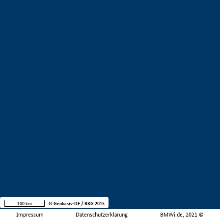
100 km
© Geobasis-DE / BKG 2015
Impressum
Datenschutzerklärung
BMWi.de, 2021 ©