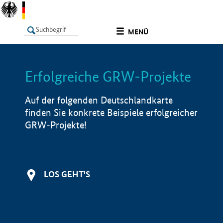
undefined
MENÜ
Erfolgreiche GRW-Projekte
LISTE
Filter
Info
Auf der folgenden Deutschlandkarte
finden Sie konkrete Beispiele erfolgreicher
GRW-Projekte!
LOS GEHT'S