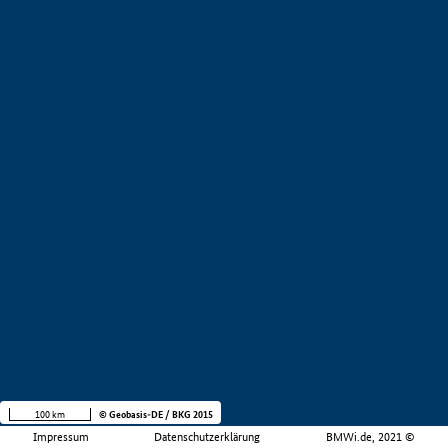
100 km
© Geobasis-DE / BKG 2015
Impressum
Datenschutzerklärung
BMWi.de, 2021 ©