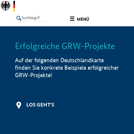
undefined
MENÜ
Erfolgreiche GRW-Projekte
LISTE
Filter
Info
Auf der folgenden Deutschlandkarte
finden Sie konkrete Beispiele erfolgreicher
GRW-Projekte!
LOS GEHT'S