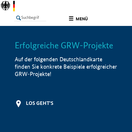
undefined
MENÜ
Erfolgreiche GRW-Projekte
LISTE
Filter
Info
Auf der folgenden Deutschlandkarte
finden Sie konkrete Beispiele erfolgreicher
GRW-Projekte!
LOS GEHT'S