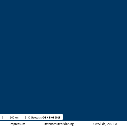
100 km
© Geobasis-DE / BKG 2015
Impressum
Datenschutzerklärung
BMWi.de, 2021 ©