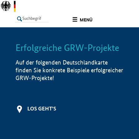
undefined
MENÜ
Erfolgreiche GRW-Projekte
LISTE
Filter
Info
Auf der folgenden Deutschlandkarte
finden Sie konkrete Beispiele erfolgreicher
GRW-Projekte!
LOS GEHT'S