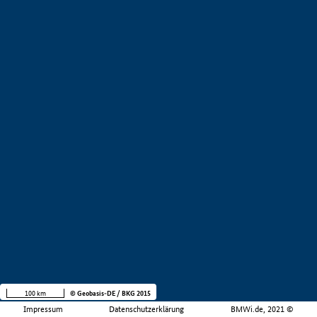
100 km
© Geobasis-DE / BKG 2015
Impressum
Datenschutzerklärung
BMWi.de, 2021 ©