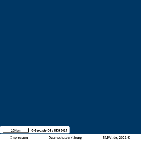
100 km
© Geobasis-DE / BKG 2015
Impressum
Datenschutzerklärung
BMWi.de, 2021 ©