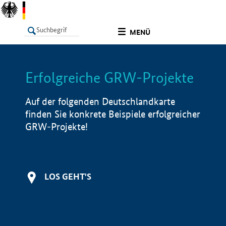
undefined
MENÜ
Erfolgreiche GRW-Projekte
LISTE
Filter
Info
Auf der folgenden Deutschlandkarte
finden Sie konkrete Beispiele erfolgreicher
GRW-Projekte!
LOS GEHT'S