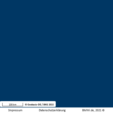
100 km
© Geobasis-DE / BKG 2015
Impressum
Datenschutzerklärung
BMWi.de, 2021 ©