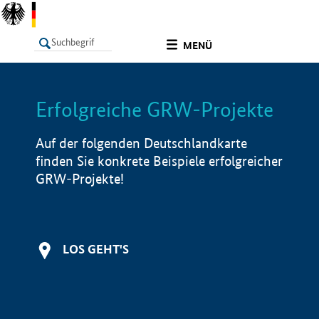
undefined
MENÜ
Erfolgreiche GRW-Projekte
LISTE
Filter
Info
Auf der folgenden Deutschlandkarte
finden Sie konkrete Beispiele erfolgreicher
GRW-Projekte!
LOS GEHT'S