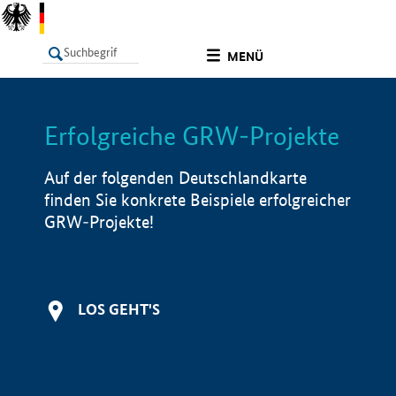
undefined
MENÜ
Erfolgreiche GRW-Projekte
LISTE
Filter
Info
Auf der folgenden Deutschlandkarte
finden Sie konkrete Beispiele erfolgreicher
GRW-Projekte!
LOS GEHT'S