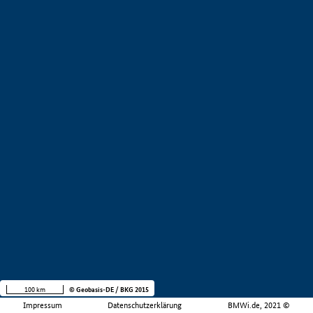
100 km
© Geobasis-DE / BKG 2015
Impressum
Datenschutzerklärung
BMWi.de, 2021 ©