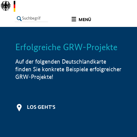
undefined
MENÜ
Erfolgreiche GRW-Projekte
LISTE
Filter
Info
Auf der folgenden Deutschlandkarte
finden Sie konkrete Beispiele erfolgreicher
GRW-Projekte!
LOS GEHT'S