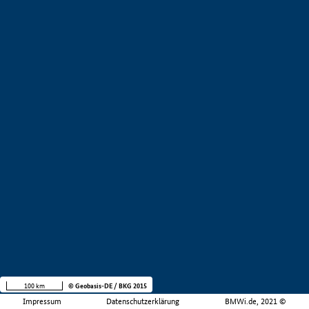
100 km
© Geobasis-DE / BKG 2015
Impressum
Datenschutzerklärung
BMWi.de, 2021 ©