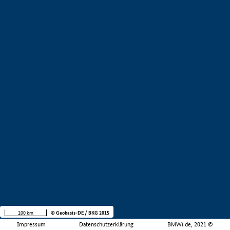
100 km
© Geobasis-DE / BKG 2015
Impressum
Datenschutzerklärung
BMWi.de, 2021 ©