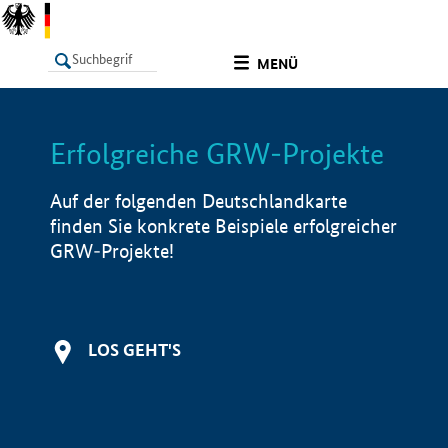
undefined
MENÜ
Erfolgreiche GRW-Projekte
LISTE
Filter
Info
Auf der folgenden Deutschlandkarte
finden Sie konkrete Beispiele erfolgreicher
GRW-Projekte!
LOS GEHT'S