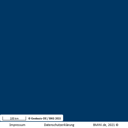
100 km
© Geobasis-DE / BKG 2015
Impressum
Datenschutzerklärung
BMWi.de, 2021 ©