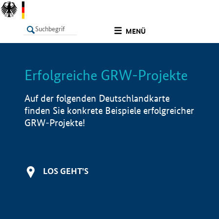
undefined
MENÜ
Erfolgreiche GRW-Projekte
LISTE
Filter
Info
Auf der folgenden Deutschlandkarte
finden Sie konkrete Beispiele erfolgreicher
GRW-Projekte!
LOS GEHT'S