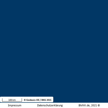
100 km
© Geobasis-DE / BKG 2015
Impressum
Datenschutzerklärung
BMWi.de, 2021 ©