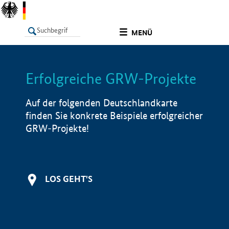
undefined
MENÜ
Erfolgreiche GRW-Projekte
LISTE
Filter
Info
Auf der folgenden Deutschlandkarte
finden Sie konkrete Beispiele erfolgreicher
GRW-Projekte!
LOS GEHT'S