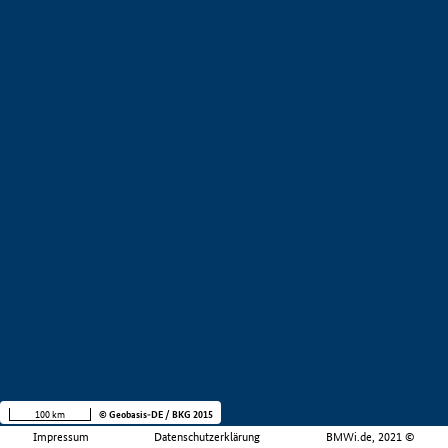
100 km
© Geobasis-DE / BKG 2015
Impressum
Datenschutzerklärung
BMWi.de, 2021 ©