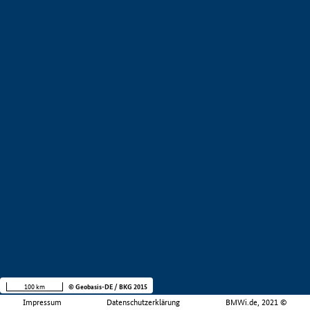
100 km
© Geobasis-DE / BKG 2015
Impressum
Datenschutzerklärung
BMWi.de, 2021 ©