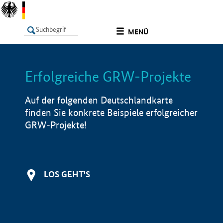
undefined
MENÜ
Erfolgreiche GRW-Projekte
LISTE
Filter
Info
Auf der folgenden Deutschlandkarte
finden Sie konkrete Beispiele erfolgreicher
GRW-Projekte!
LOS GEHT'S