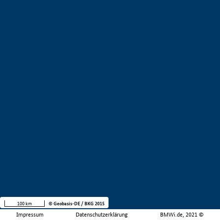
100 km
© Geobasis-DE / BKG 2015
Impressum
Datenschutzerklärung
BMWi.de, 2021 ©