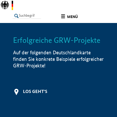
undefined
MENÜ
Erfolgreiche GRW-Projekte
LISTE
Filter
Info
Auf der folgenden Deutschlandkarte
finden Sie konkrete Beispiele erfolgreicher
GRW-Projekte!
LOS GEHT'S