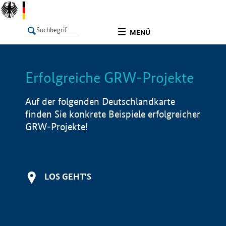
undefined
MENÜ
Erfolgreiche GRW-Projekte
LISTE
Filter
Info
Auf der folgenden Deutschlandkarte
finden Sie konkrete Beispiele erfolgreicher
GRW-Projekte!
LOS GEHT'S