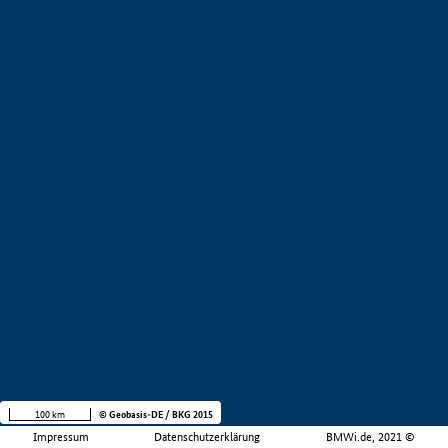
100 km
© Geobasis-DE / BKG 2015
Impressum
Datenschutzerklärung
BMWi.de, 2021 ©