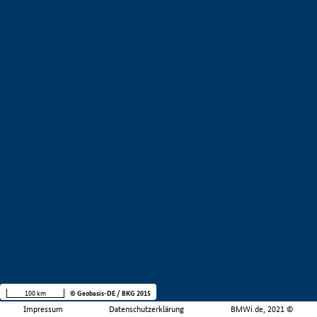
100 km
© Geobasis-DE / BKG 2015
Impressum
Datenschutzerklärung
BMWi.de, 2021 ©