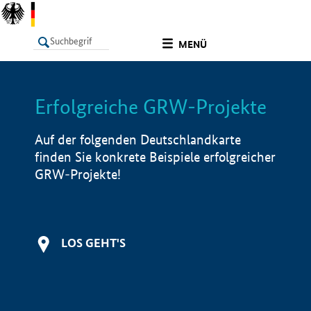
undefined
MENÜ
Erfolgreiche GRW-Projekte
LISTE
Filter
Info
Auf der folgenden Deutschlandkarte
finden Sie konkrete Beispiele erfolgreicher
GRW-Projekte!
LOS GEHT'S