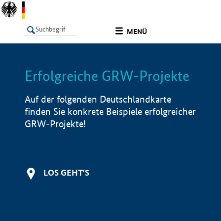
undefined
MENÜ
Erfolgreiche GRW-Projekte
LISTE
Filter
Info
Auf der folgenden Deutschlandkarte
finden Sie konkrete Beispiele erfolgreicher
GRW-Projekte!
LOS GEHT'S