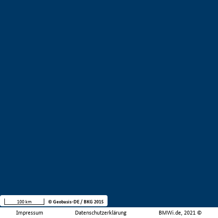
100 km
© Geobasis-DE / BKG 2015
Impressum
Datenschutzerklärung
BMWi.de, 2021 ©