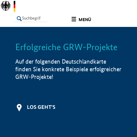
undefined
MENÜ
Erfolgreiche GRW-Projekte
LISTE
Filter
Info
Auf der folgenden Deutschlandkarte
finden Sie konkrete Beispiele erfolgreicher
GRW-Projekte!
LOS GEHT'S