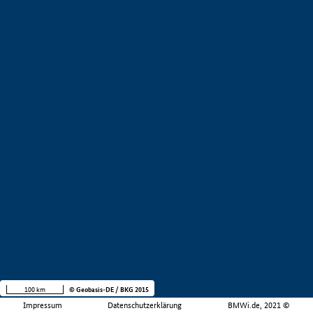
100 km
© Geobasis-DE / BKG 2015
Impressum
Datenschutzerklärung
BMWi.de, 2021 ©