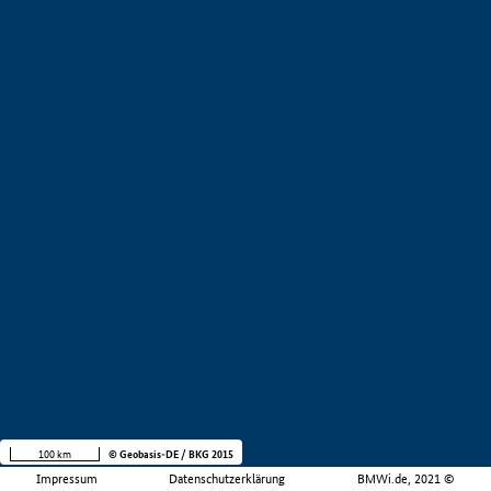
100 km
© Geobasis-DE / BKG 2015
Impressum
Datenschutzerklärung
BMWi.de, 2021 ©