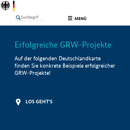
undefined
MENÜ
Erfolgreiche GRW-Projekte
LISTE
Filter
Info
Auf der folgenden Deutschlandkarte
finden Sie konkrete Beispiele erfolgreicher
GRW-Projekte!
LOS GEHT'S