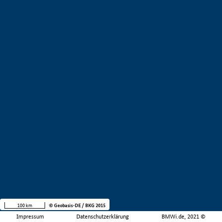
100 km
© Geobasis-DE / BKG 2015
Impressum
Datenschutzerklärung
BMWi.de, 2021 ©