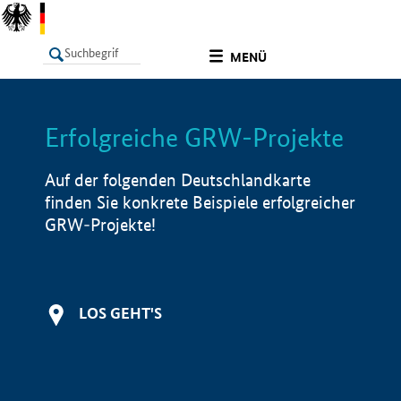
undefined
MENÜ
Erfolgreiche GRW-Projekte
LISTE
Filter
Info
Auf der folgenden Deutschlandkarte
finden Sie konkrete Beispiele erfolgreicher
GRW-Projekte!
LOS GEHT'S