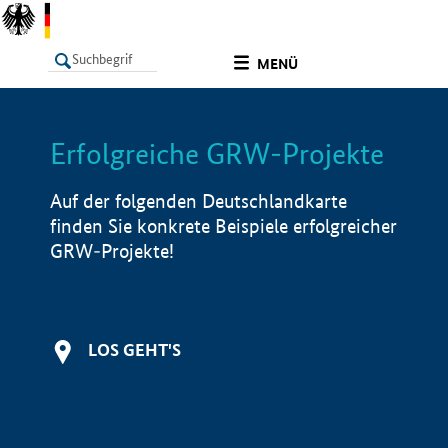
undefined
MENÜ
Erfolgreiche GRW-Projekte
LISTE
Filter
Info
Auf der folgenden Deutschlandkarte
finden Sie konkrete Beispiele erfolgreicher
GRW-Projekte!
LOS GEHT'S