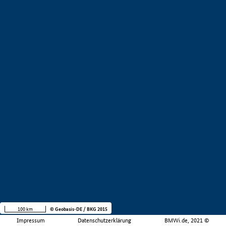
100 km
© Geobasis-DE / BKG 2015
Impressum
Datenschutzerklärung
BMWi.de, 2021 ©