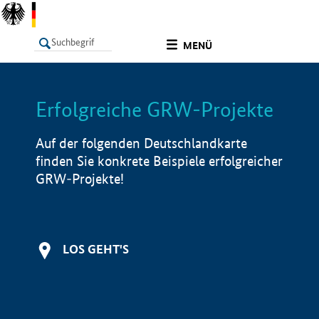
undefined
MENÜ
Erfolgreiche GRW-Projekte
LISTE
Filter
Info
Auf der folgenden Deutschlandkarte
finden Sie konkrete Beispiele erfolgreicher
GRW-Projekte!
LOS GEHT'S