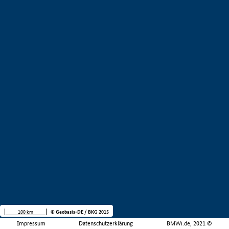
100 km
© Geobasis-DE / BKG 2015
Impressum
Datenschutzerklärung
BMWi.de, 2021 ©