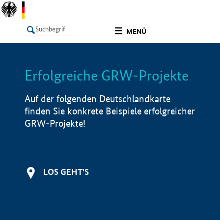
undefined
MENÜ
Erfolgreiche GRW-Projekte
LISTE
Filter
Info
Auf der folgenden Deutschlandkarte
finden Sie konkrete Beispiele erfolgreicher
GRW-Projekte!
LOS GEHT'S