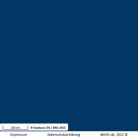
100 km
© Geobasis-DE / BKG 2015
Impressum
Datenschutzerklärung
BMWi.de, 2021 ©