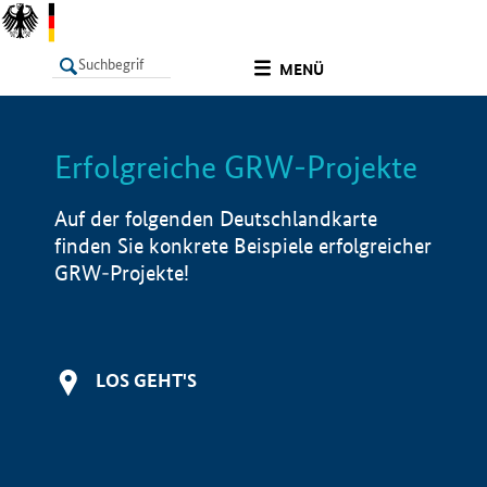
undefined
MENÜ
Erfolgreiche GRW-Projekte
LISTE
Filter
Info
Auf der folgenden Deutschlandkarte
finden Sie konkrete Beispiele erfolgreicher
GRW-Projekte!
LOS GEHT'S