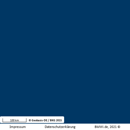
100 km
© Geobasis-DE / BKG 2015
Impressum
Datenschutzerklärung
BMWi.de, 2021 ©