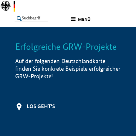
undefined
MENÜ
Erfolgreiche GRW-Projekte
LISTE
Filter
Info
Auf der folgenden Deutschlandkarte
finden Sie konkrete Beispiele erfolgreicher
GRW-Projekte!
LOS GEHT'S