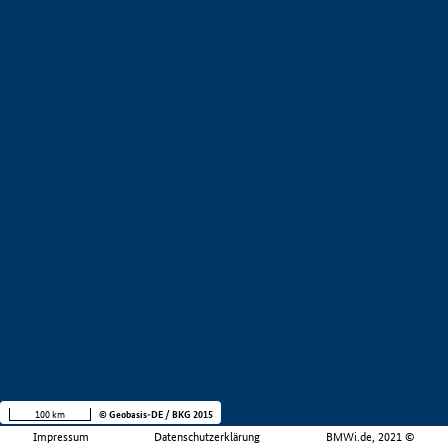
100 km
© Geobasis-DE / BKG 2015
Impressum
Datenschutzerklärung
BMWi.de, 2021 ©