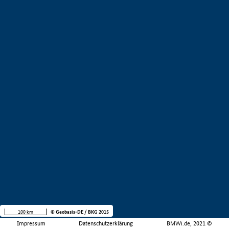
100 km
© Geobasis-DE / BKG 2015
Impressum
Datenschutzerklärung
BMWi.de, 2021 ©