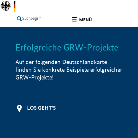
undefined
MENÜ
Erfolgreiche GRW-Projekte
LISTE
Filter
Info
Auf der folgenden Deutschlandkarte
finden Sie konkrete Beispiele erfolgreicher
GRW-Projekte!
LOS GEHT'S