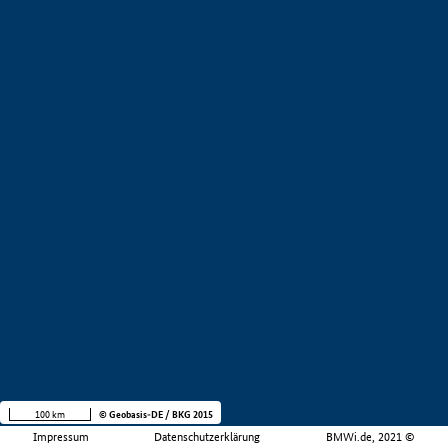
100 km
© Geobasis-DE / BKG 2015
Impressum
Datenschutzerklärung
BMWi.de, 2021 ©