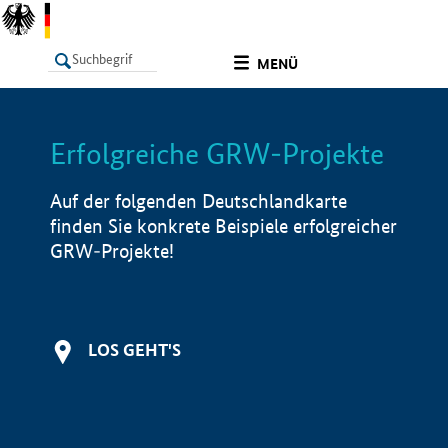
undefined
MENÜ
Erfolgreiche GRW-Projekte
LISTE
Filter
Info
Auf der folgenden Deutschlandkarte
finden Sie konkrete Beispiele erfolgreicher
GRW-Projekte!
LOS GEHT'S