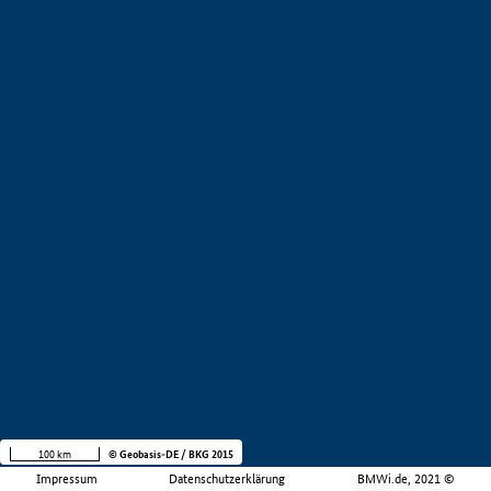
100 km
© Geobasis-DE / BKG 2015
Impressum
Datenschutzerklärung
BMWi.de, 2021 ©