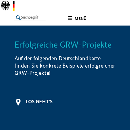
undefined
MENÜ
Erfolgreiche GRW-Projekte
LISTE
Filter
Info
Auf der folgenden Deutschlandkarte
finden Sie konkrete Beispiele erfolgreicher
GRW-Projekte!
LOS GEHT'S