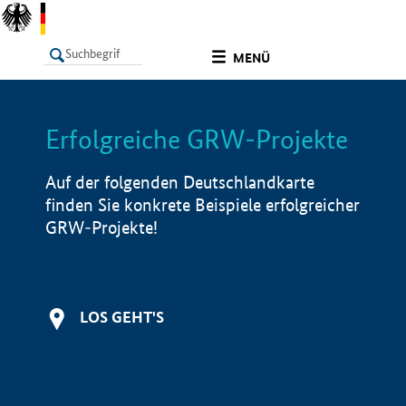
undefined
MENÜ
Erfolgreiche GRW-Projekte
LISTE
Filter
Info
Auf der folgenden Deutschlandkarte
finden Sie konkrete Beispiele erfolgreicher
GRW-Projekte!
LOS GEHT'S