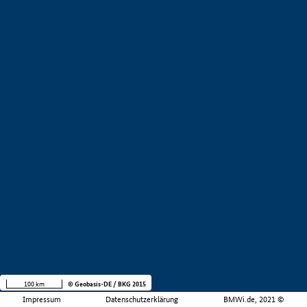
100 km
© Geobasis-DE / BKG 2015
Impressum
Datenschutzerklärung
BMWi.de, 2021 ©