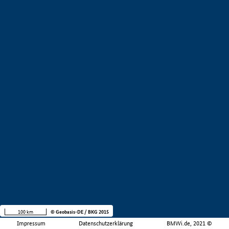
100 km
© Geobasis-DE / BKG 2015
Impressum
Datenschutzerklärung
BMWi.de, 2021 ©