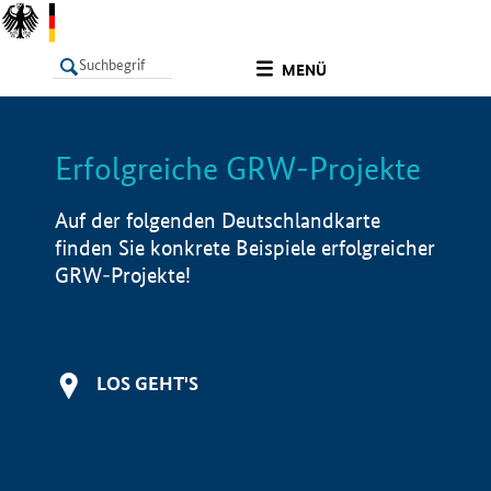
undefined
MENÜ
Erfolgreiche GRW-Projekte
LISTE
Filter
Info
Auf der folgenden Deutschlandkarte
finden Sie konkrete Beispiele erfolgreicher
GRW-Projekte!
LOS GEHT'S